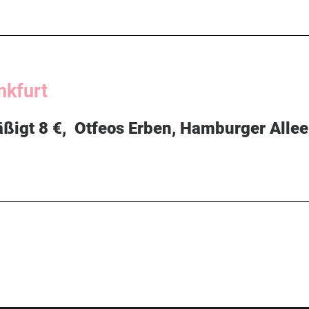
nkfurt
mäßigt 8 €,
Otfeos Erben
, Hamburger Allee