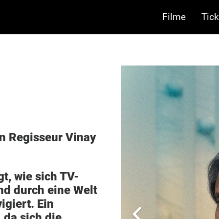
Filme
Tick
n Regisseur Vinay
, wie sich TV-
d durch eine Welt
giert. Ein
 da sich die