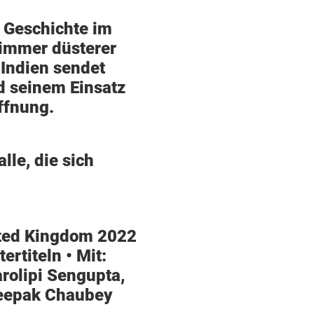
e Geschichte im
 immer düsterer
Indien sendet
d seinem Einsatz
ffnung.
lle, die sich
ited Kingdom 2022
tertiteln •
Mit
:
rolipi Sengupta,
Deepak Chaubey