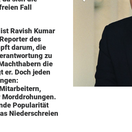
freien Fall
ist Ravish Kumar
 Reporter des
ft darum, die
erantwortung zu
 Machthabern die
t er. Doch jeden
ungen:
itarbeitern,
r Morddrohungen.
nde Popularität
das Niederschreien