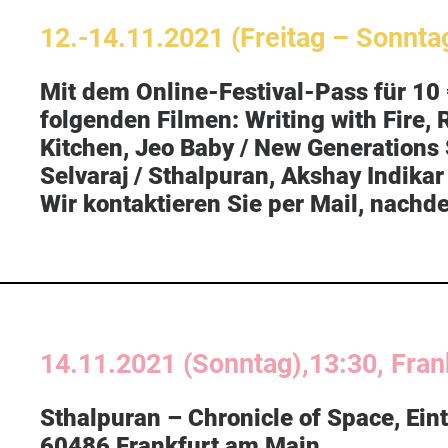
12.-14.11.2021 (Freitag – Sonnta
Mit dem Online-Festival-Pass für 10 
folgenden Filmen:
Writing with Fire,
Kitchen,
Jeo Baby
/ New Generations 
Selvaraj
/ Sthalpuran,
Akshay Indikar 
Wir kontaktieren Sie per Mail, nachd
14.11.2021 (Sonntag),13:30, Fran
Sthalpuran – Chronicle of Space
, Ein
60486 Frankfurt am Main