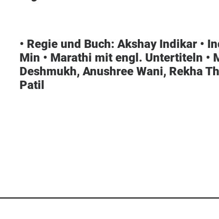
• Regie und Buch:
Akshay Indikar
• I
Min • Marathi mit engl. Untertiteln •
M
Deshmukh, Anushree Wani, Rekha Tha
Patil