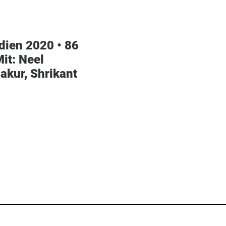
ndien 2020 • 86
it:
Neel
kur, Shrikant