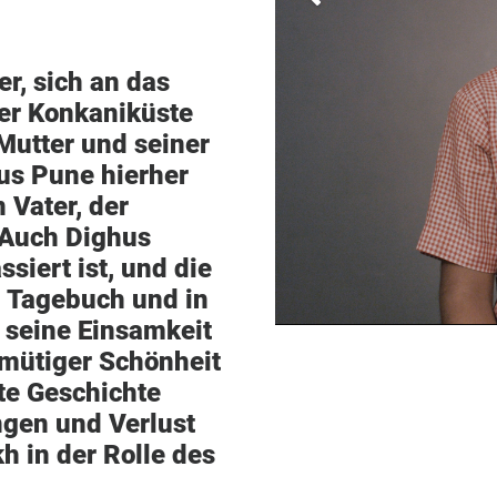
r, sich an das
der Konkaniküste
utter und seiner
aus Pune hierher
 Vater, der
 Auch Dighus
siert ist, und die
m Tagebuch und in
r seine Einsamkeit
hmütiger Schönheit
rte Geschichte
ngen und Verlust
 in der Rolle des